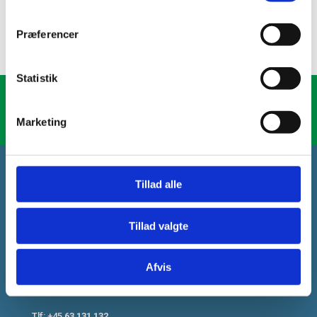
Præferencer
Statistik
Kontakt os her
Marketing
Tillad alle
Begravelsesforretning Odense
Tillad valgte
Butik: Middelfartvej 88
5200 Odense V
Afvis
Kontor: Bogensevej 56
5270 Odense N
Tlf: +45
63 131 132