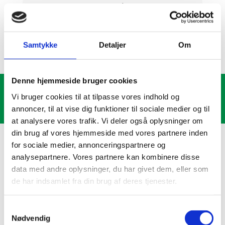
Mette Andersen
Tlf:
22 761 881
Tlf:
63 131 132
Samtykke
Detaljer
Om
Denne hjemmeside bruger cookies
Vi bruger cookies til at tilpasse vores indhold og
Kontakt os her
annoncer, til at vise dig funktioner til sociale medier og til
at analysere vores trafik. Vi deler også oplysninger om
din brug af vores hjemmeside med vores partnere inden
for sociale medier, annonceringspartnere og
analysepartnere. Vores partnere kan kombinere disse
data med andre oplysninger, du har givet dem, eller som
Vi er medlem af Brancheorganisationen
de har indsamlet fra din brug af deres tjenester.
Danske Bedemænd
Samtykkevalg
Nødvendig